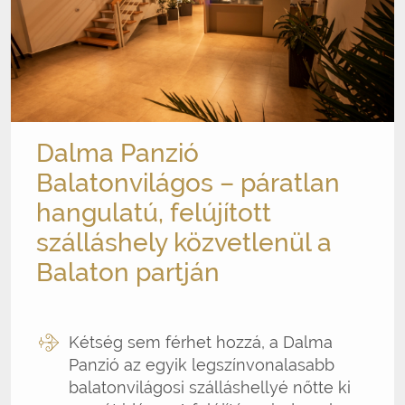
Dalma Panzió
Balatonvilágos – páratlan
hangulatú, felújított
szálláshely közvetlenül a
Balaton partján
Kétség sem férhet hozzá, a Dalma
Panzió az egyik legszínvonalasabb
balatonvilágosi szálláshellyé nőtte ki