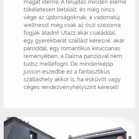
magát idénre. A felújítás minden eleme
tökéletesen betalált, és még nincs
vége az újdonságoknak, a vadonatúj
wellnesst még csak az őszi szezonra
fogják átadni! Utazz akár családdal,
egy gyerekbarát szállást keresve, akár
pároddal, egy romantikus kiruccanás
reményében, a Dalma panzióval nem
tudsz melléfogni. De mindenképp
jusson eszedbe ez a fantasztikus
szálláshely akkor is, ha esküvőt vagy
céges rendezvényhelyszínt keresel!