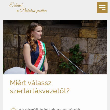
Miért válassz
szertartásvezetőt?
Az elmúlt időszak az esküvők