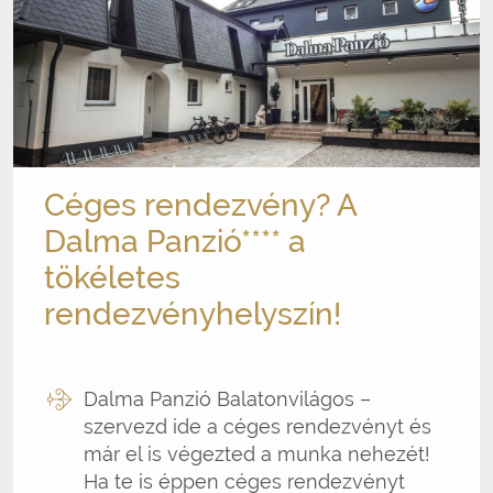
Céges rendezvény? A
Dalma Panzió**** a
tökéletes
rendezvényhelyszín!
Dalma Panzió Balatonvilágos –
szervezd ide a céges rendezvényt és
már el is végezted a munka nehezét!
Ha te is éppen céges rendezvényt