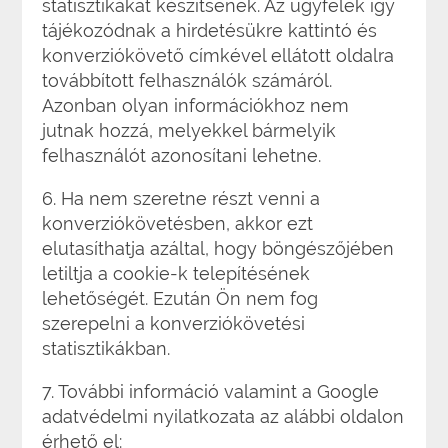
statisztikákat készítsenek. Az ügyfelek így
tájékozódnak a hirdetésükre kattintó és
konverziókövető címkével ellátott oldalra
továbbított felhasználók számáról.
Azonban olyan információkhoz nem
jutnak hozzá, melyekkel bármelyik
felhasználót azonosítani lehetne.
6. Ha nem szeretne részt venni a
konverziókövetésben, akkor ezt
elutasíthatja azáltal, hogy böngészőjében
letiltja a cookie-k telepítésének
lehetőségét. Ezután Ön nem fog
szerepelni a konverziókövetési
statisztikákban.
7. További információ valamint a Google
adatvédelmi nyilatkozata az alábbi oldalon
érhető el: